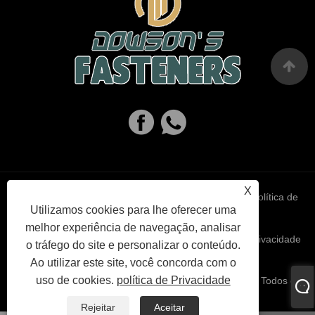
X
Links
Sitemap
RSS
XML
política de
Utilizamos cookies para lhe oferecer uma
melhor experiência de navegação, analisar
Privacidade
o tráfego do site e personalizar o conteúdo.
Ao utilizar este site, você concorda com o
uso de cookies.
política de Privacidade
Copyright © 2023 Haiyan Dowson’s Fasteners Co,.Ltd. Todos os
direitos reservados.
Rejeitar
Aceitar