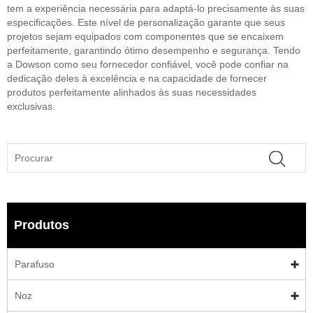
tem a experiência necessária para adaptá-lo precisamente às suas
especificações. Este nível de personalização garante que seus
projetos sejam equipados com componentes que se encaixem
perfeitamente, garantindo ótimo desempenho e segurança. Tendo
a Dowson como seu fornecedor confiável, você pode confiar na
dedicação deles à excelência e na capacidade de fornecer
produtos perfeitamente alinhados às suas necessidades
exclusivas.
Produtos
Parafuso
Noz