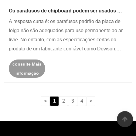
Os parafusos de chipboard podem ser usados ​​
para aplicações ao ar livre
A resposta curta é: os parafusos padrão da placa de
folga não são adequados para uso permanente ao ar
livre. No entanto, com as especificações certas do
produto de um fabricante confiável como Dowson,
você pode usar absolutamente parafusos de chipboard
consulte Mais
especialmente projetados para aplicações ao ar ......
informação
<
1
2
3
4
>