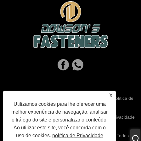
X
Links
Sitemap
RSS
XML
política de
Utilizamos cookies para lhe oferecer uma
melhor experiência de navegação, analisar
Privacidade
o tráfego do site e personalizar o conteúdo.
Ao utilizar este site, você concorda com o
uso de cookies.
política de Privacidade
Copyright © 2023 Haiyan Dowson’s Fasteners Co,.Ltd. Todos os