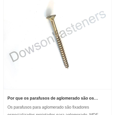
Por que os parafusos de aglomerado são os
principais fixadores para marcenaria de alto
Os parafusos para aglomerado são fixadores
desempenho?
especializados projetados para aglomerado, MDF,