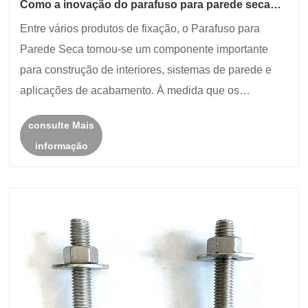
Como a inovação do parafuso para parede seca
pode melhorar a eficiência da construção
Entre vários produtos de fixação, o Parafuso para
moderna?
Parede Seca tornou-se um componente importante
para construção de interiores, sistemas de parede e
aplicações de acabamento. À medida que os
construtores e empreiteiros se concentram mais na
consulte Mais
durabilidade, precisão e desempenho a longo prazo,
informação
os fabri......