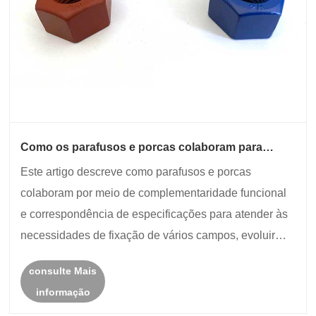
Como os parafusos e porcas colaboram para
enfrentar os desafios de fixação em todos os
Este artigo descreve como parafusos e porcas
setores?
colaboram por meio de complementaridade funcional
e correspondência de especificações para atender às
necessidades de fixação de vários campos, evoluir
para uma correspondência inteligente e fornecer
consulte Mais
suporte para a operação estável do equipamento.
informação