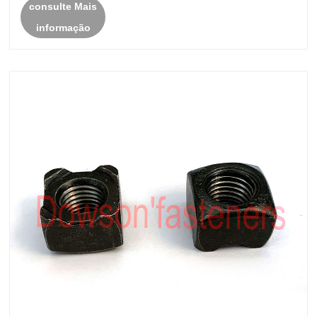
consulte Mais
ou cilíndricos, como canos, tubos e postes. No entanto,
informação
a seleção ......