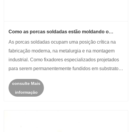
Como as porcas soldadas estão moldando o
futuro das soluções de fixação de alta resistência?
As porcas soldadas ocupam uma posição crítica na
fabricação moderna, na metalurgia e na montagem
industrial. Como fixadores especializados projetados
para serem permanentemente fundidos em substratos
metálicos, eles fornecem um ponto roscado confiável,
consulte Mais
resistente à vibração e resistente a cargas que......
informação