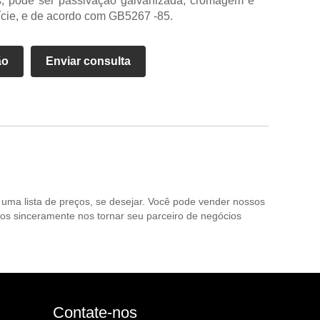
s, pode ser passivação galvanizada, cromagem e
fície, e de acordo com GB5267 -85.
ão
Enviar consulta
 uma lista de preços, se desejar. Você pode vender nossos
os sinceramente nos tornar seu parceiro de negócios
Contate-nos