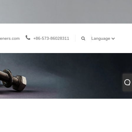
teners.com
+86-573-86028311
Language