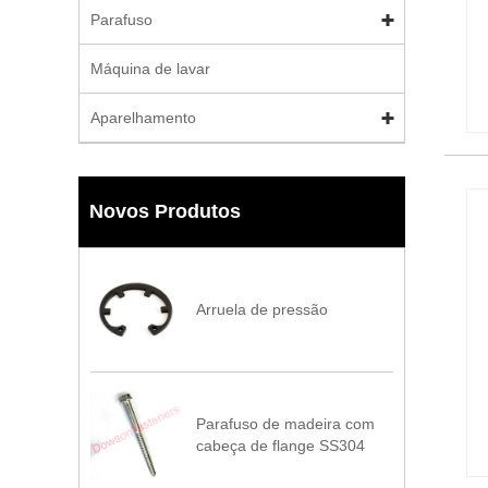
Parafuso
Máquina de lavar
Aparelhamento
Novos Produtos
Arruela de pressão
Parafuso de madeira com
cabeça de flange SS304