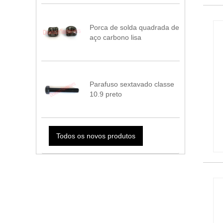
Porca de solda quadrada de
aço carbono lisa
Parafuso sextavado classe
10.9 preto
Todos os novos produtos