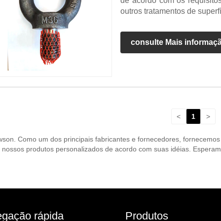
de acordo com os requisito
outros tratamentos de super
consulte Mais informaç
<
1
>
owson. Como um dos principais fabricantes e fornecedores, fornecemos
 nossos produtos personalizados de acordo com suas idéias. Esperam
gação rápida
Produtos